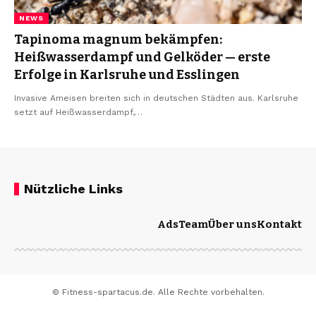
NEWS
Tapinoma magnum bekämpfen:
Heißwasserdampf und Gelköder — erste
Erfolge in Karlsruhe und Esslingen
Invasive Ameisen breiten sich in deutschen Städten aus. Karlsruhe
setzt auf Heißwasserdampf,…
Nützliche Links
Ads
Team
Über uns
Kontakt
© Fitness-spartacus.de. Alle Rechte vorbehalten.