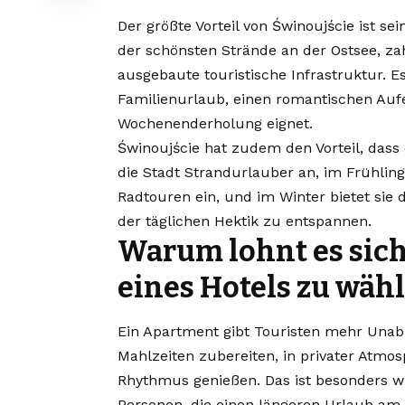
Der größte Vorteil von Świnoujście ist s
der schönsten Strände an der Ostsee, za
ausgebaute touristische Infrastruktur. Es 
Familienurlaub, einen romantischen Aufe
Wochenenderholung eignet.
Świnoujście hat zudem den Vorteil, dass 
die Stadt Strandurlauber an, im Frühlin
Radtouren ein, und im Winter bietet sie 
der täglichen Hektik zu entspannen.
Warum lohnt es sich
eines Hotels zu wäh
Ein Apartment gibt Touristen mehr Unabh
Mahlzeiten zubereiten, in privater Atm
Rhythmus genießen. Das ist besonders wi
Personen, die einen längeren Urlaub am