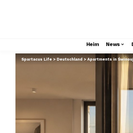
Heim
News
Spartacus Life
>
Deutschland
>
Apartments in Świnouj