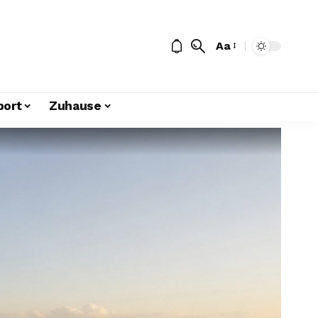
Aa
port
Zuhause