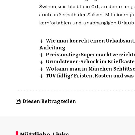
Świnoujście bleibt ein Ort, an den man
auch außerhalb der Saison. Mit einem g
komfortablen und unabhängigen Urlaub a
Wie man korrekt einen Urlaubsantra
Anleitung
Preisanstieg: Supermarkt verzicht
Grundsteuer-Schock im Briefkasten
Wo kann man in München Schlitts
TÜV fällig? Fristen, Kosten und wa
Diesen Beitrag teilen
Nützliche Links