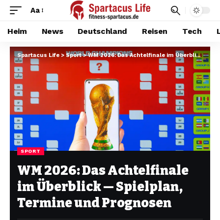
Aa
Heim
News
Deutschland
Reisen
Tech
Spartacus Life
>
Sport
>
WM 2026: Das Achtelfinale im Überblick — Spielplan, Termine und Prognosen
SPORT
WM 2026: Das Achtelfinale
im Überblick — Spielplan,
Termine und Prognosen