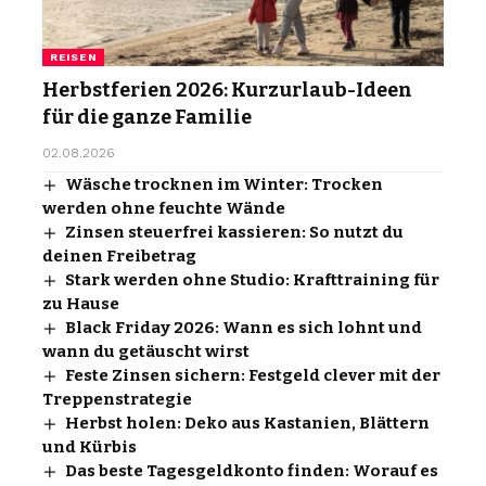
REISEN
Herbstferien 2026: Kurzurlaub-Ideen
für die ganze Familie
02.08.2026
Wäsche trocknen im Winter: Trocken
werden ohne feuchte Wände
Zinsen steuerfrei kassieren: So nutzt du
deinen Freibetrag
Stark werden ohne Studio: Krafttraining für
zu Hause
Black Friday 2026: Wann es sich lohnt und
wann du getäuscht wirst
Feste Zinsen sichern: Festgeld clever mit der
Treppenstrategie
Herbst holen: Deko aus Kastanien, Blättern
und Kürbis
Das beste Tagesgeldkonto finden: Worauf es