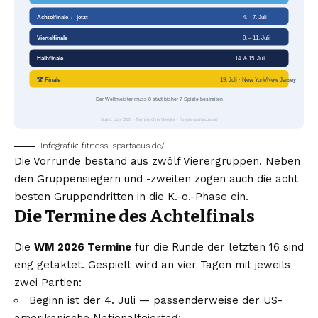
Achtelfinale ← jetzt
4. – 7. Juli
Viertelfinale
9. – 11. Juli
Halbfinale
14. & 15. Juli
🏆 Finale
19. Juli · New York/New Jersey
Der Weltmeister muss 8 statt bisher 7 Spiele bestreiten
Stand: Juni 2026 · Termine ohne Gewähr · fitness-spartacus.de/
Infografik: fitness-spartacus.de/
Die Vorrunde bestand aus zwölf Vierergruppen. Neben
den Gruppensiegern und -zweiten zogen auch die acht
besten Gruppendritten in die K.-o.-Phase ein.
Die Termine des Achtelfinals
Die
WM 2026 Termine
für die Runde der letzten 16 sind
eng getaktet. Gespielt wird an vier Tagen mit jeweils
zwei Partien:
Beginn ist der 4. Juli — passenderweise der US-
amerikanische Nationalfeiertag;