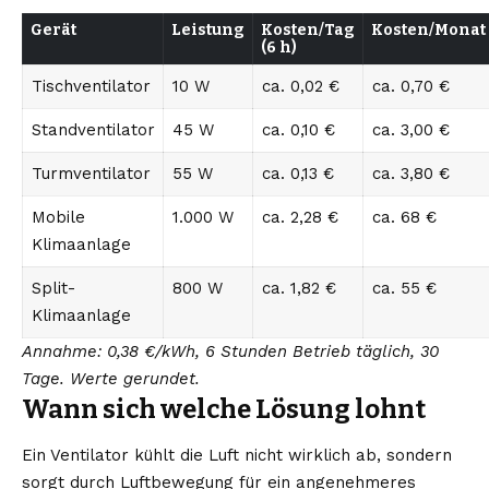
Gerät
Leistung
Kosten/Tag
Kosten/Monat
(6 h)
Tischventilator
10 W
ca. 0,02 €
ca. 0,70 €
Standventilator
45 W
ca. 0,10 €
ca. 3,00 €
Turmventilator
55 W
ca. 0,13 €
ca. 3,80 €
Mobile
1.000 W
ca. 2,28 €
ca. 68 €
Klimaanlage
Split-
800 W
ca. 1,82 €
ca. 55 €
Klimaanlage
Annahme: 0,38 €/kWh, 6 Stunden Betrieb täglich, 30
Tage. Werte gerundet.
Wann sich welche Lösung lohnt
Ein Ventilator kühlt die Luft nicht wirklich ab, sondern
sorgt durch Luftbewegung für ein angenehmeres