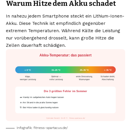
Warum Hitze dem Akku schadet
In nahezu jedem Smartphone steckt ein Lithium-Ionen-
Akku. Diese Technik ist empfindlich gegenüber
extremen Temperaturen. Während Kälte die Leistung
nur vorübergehend drosselt, kann große Hitze die
Zellen dauerhaft schädigen.
Akku-Temperatur: das passiert
< 0 °C
15–25 °C
25–35 °C
> 35 °C
träge,
Optimal —
erste Drosselung,
Schaden droht,
weniger Leistung
volle Leistung
Warnungen
Abschaltung
Die 3 größten Fehler im Sommer
🚗 Handy im aufgeheizten Auto liegen lassen
☀️ Am Strand in die pralle Sonne legen
🔌 Bei Hitze laden & gleichzeitig nutzen
Optimaler Bereich: 15–25 °C · fitness-spartacus.de/
Infografik: fitness-spartacus.de/