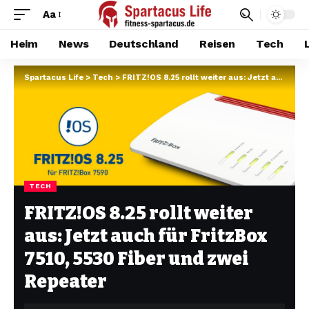
Aa
Heim
News
Deutschland
Reisen
Tech
Spartacus Life
>
Tech
>
FRITZ!OS 8.25 rollt weiter aus: Jetzt auch für FritzBox 7510, 5530 Fiber und zwei Repeater
TECH
FRITZ!OS 8.25 rollt weiter
aus: Jetzt auch für FritzBox
7510, 5530 Fiber und zwei
Repeater